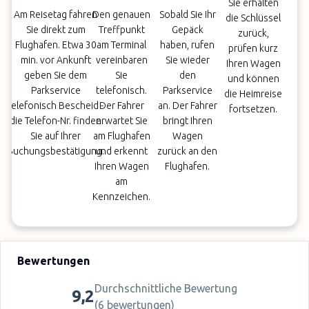
Sie erhalten
Am Reisetag fahren
Den genauen
Sobald Sie Ihr
die Schlüssel
Sie direkt zum
Treffpunkt
Gepäck
zurück,
Flughafen. Etwa 30
am Terminal
haben, rufen
prüfen kurz
min. vor Ankunft
vereinbaren
Sie wieder
Ihren Wagen
geben Sie dem
Sie
den
und können
Parkservice
telefonisch.
Parkservice
die Heimreise
telefonisch Bescheid -
Der Fahrer
an. Der Fahrer
fortsetzen.
die Telefon-Nr. finden
erwartet Sie
bringt Ihren
Sie auf Ihrer
am Flughafen
Wagen
Buchungsbestätigung.
und erkennt
zurück an den
Ihren Wagen
Flughafen.
am
Kennzeichen.
Bewertungen
Durchschnittliche Bewertung
9,2
(
6 bewertungen
)