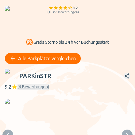
8.2
(
16354
Bewertungen
)
Gratis Storno bis 24 h vor Buchungsstart
Alle Parkplätze vergleichen
PARKinSTR
PARKinSTR
9,2
(
6
Bewertungen
)